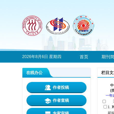
2026年8月6日 星期四
首页
期刊
在线办公
栏目文
中
作者投稿
(
一年
作者查稿
1.
翟振
专家审稿