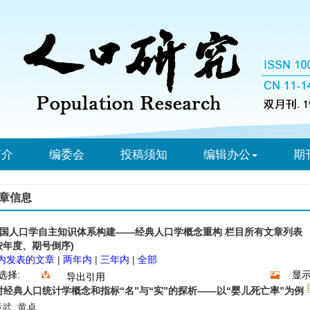
简介
编委会
投稿须知
编辑办公
期
章信息
国人口学自主知识体系构建——经典人口学概念重构 栏目所有文章列表
按年度、期号倒序)
内发表的文章
|
两年内
|
三年内
|
全部
选择:
显示
导出引用
对经典人口统计学概念和指标“名”与“实”的探析——以“婴儿死亡率”为例
武, 黄卓