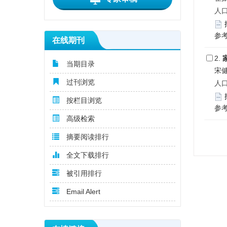
人口
参
在线期刊
2.
当期目录
宋健
过刊浏览
人口
按栏目浏览
参
高级检索
摘要阅读排行
全文下载排行
被引用排行
Email Alert