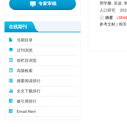
周学馨, 吴波, 
专家审稿
人口研究 2026,
摘要
（
384
参考文献
|
相关
在线期刊
当期目录
过刊浏览
按栏目浏览
高级检索
摘要阅读排行
全文下载排行
被引用排行
Email Alert