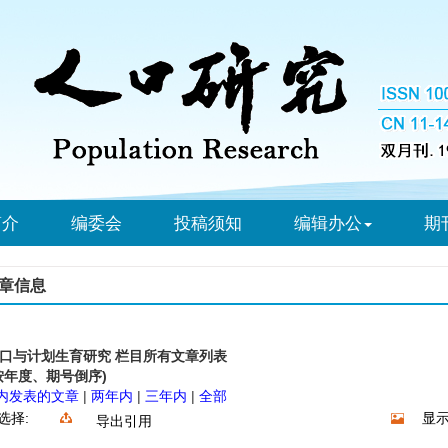
简介
编委会
投稿须知
编辑办公
期
章信息
口与计划生育研究 栏目所有文章列表
按年度、期号倒序)
内发表的文章
|
两年内
|
三年内
|
全部
选择:
显示
导出引用