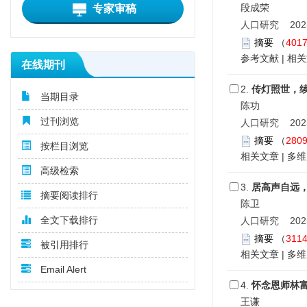
段成荣
专家审稿
人口研究 2025,
摘要
（
401
参考文献
|
相关
在线期刊
2.
传灯照世，
当期目录
陈功
过刊浏览
人口研究 2025,
摘要
（
280
按栏目浏览
相关文章
|
多维
高级检索
3.
居高声自远
摘要阅读排行
陈卫
全文下载排行
人口研究 2025,
摘要
（
311
被引用排行
相关文章
|
多维
Email Alert
4.
怀念恩师林
王谦