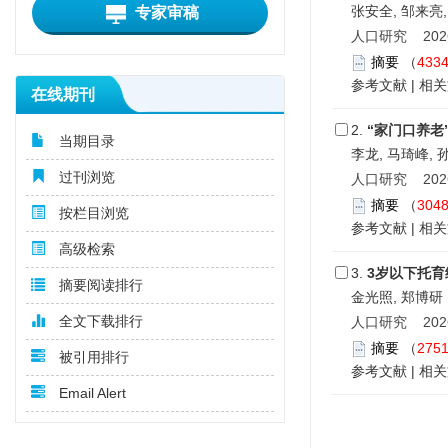
张安全, 邹来亮
专家审稿
人口研究 2026,
摘要
（
433
参考文献
|
相关
在线期刊
2.
“家门口养
当期目录
李龙, 马琦峰, 
过刊浏览
人口研究 2026,
摘要
（
304
按栏目浏览
参考文献
|
相关
高级检索
3.
3岁以下托
摘要阅读排行
金光照, 郑博研
全文下载排行
人口研究 2026,
摘要
（
275
被引用排行
参考文献
|
相关
Email Alert