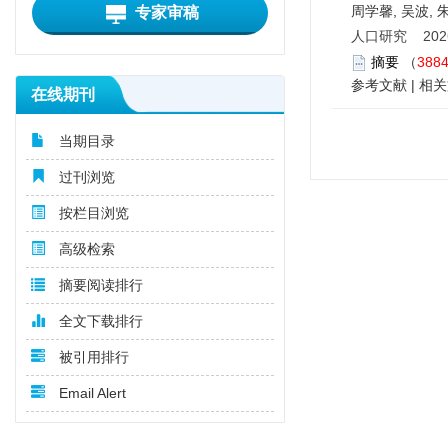
周学馨, 吴波, 
专家审稿
人口研究 2026,
摘要
（
388
参考文献
|
相关
在线期刊
当期目录
过刊浏览
按栏目浏览
高级检索
摘要阅读排行
全文下载排行
被引用排行
Email Alert