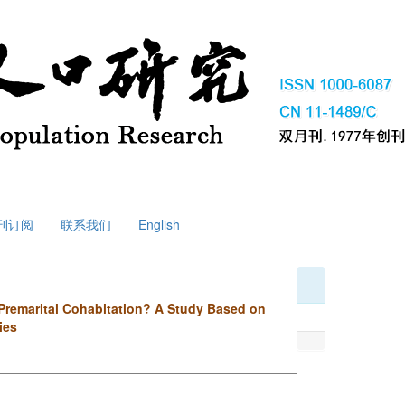
刊订阅
联系我们
English
 Premarital Cohabitation? A Study Based on
ies