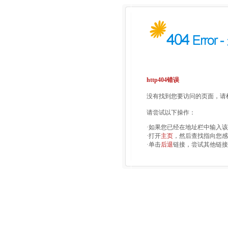
http404错误
没有找到您要访问的页面，请检
请尝试以下操作：
·如果您已经在地址栏中输入
·打开
主页
，然后查找指向您感
·单击
后退
链接，尝试其他链接