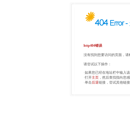
http404错误
没有找到您要访问的页面，请检
请尝试以下操作：
·如果您已经在地址栏中输入
·打开
主页
，然后查找指向您感
·单击
后退
链接，尝试其他链接