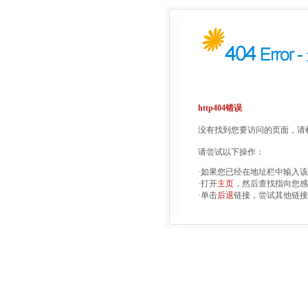
http404错误
没有找到您要访问的页面，请检
请尝试以下操作：
·如果您已经在地址栏中输入
·打开
主页
，然后查找指向您感
·单击
后退
链接，尝试其他链接