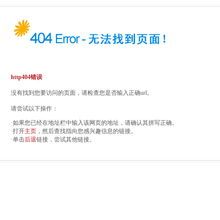
http404错误
没有找到您要访问的页面，请检查您是否输入正确url。
请尝试以下操作：
·如果您已经在地址栏中输入该网页的地址，请确认其拼写正确。
·打开
主页
，然后查找指向您感兴趣信息的链接。
·单击
后退
链接，尝试其他链接。