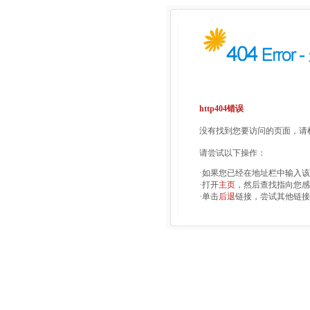
http404错误
没有找到您要访问的页面，请检
请尝试以下操作：
·如果您已经在地址栏中输入
·打开
主页
，然后查找指向您感
·单击
后退
链接，尝试其他链接