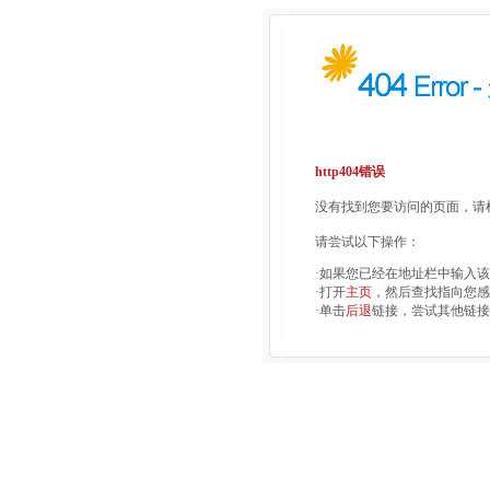
http404错误
没有找到您要访问的页面，请检
请尝试以下操作：
·如果您已经在地址栏中输入
·打开
主页
，然后查找指向您感
·单击
后退
链接，尝试其他链接