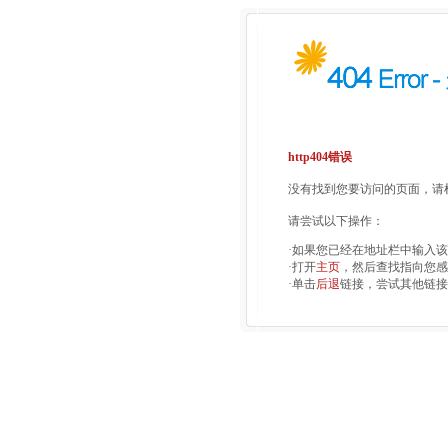
http404错误
没有找到您要访问的页面，请检
请尝试以下操作：
·如果您已经在地址栏中输入
·打开
主页
，然后查找指向您感
·单击
后退
链接，尝试其他链接