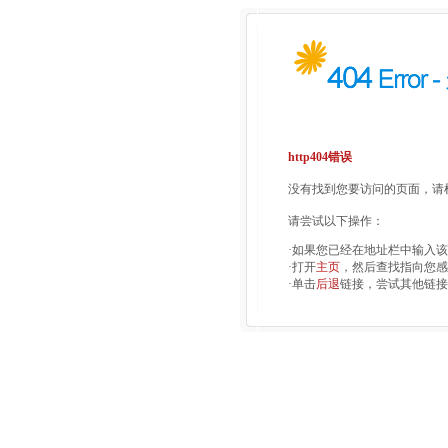
http404错误
没有找到您要访问的页面，请检
请尝试以下操作：
·如果您已经在地址栏中输入
·打开
主页
，然后查找指向您感
·单击
后退
链接，尝试其他链接