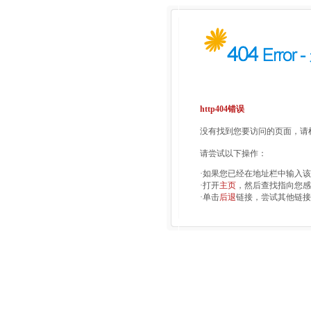
http404错误
没有找到您要访问的页面，请检
请尝试以下操作：
·如果您已经在地址栏中输入
·打开
主页
，然后查找指向您感
·单击
后退
链接，尝试其他链接