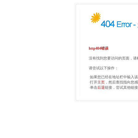
http404错误
没有找到您要访问的页面，请检
请尝试以下操作：
·如果您已经在地址栏中输入
·打开
主页
，然后查找指向您感
·单击
后退
链接，尝试其他链接