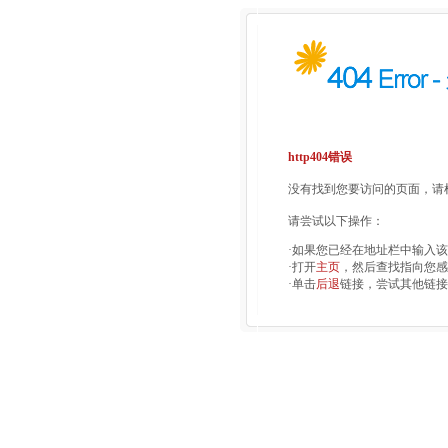
http404错误
没有找到您要访问的页面，请检
请尝试以下操作：
·如果您已经在地址栏中输入
·打开
主页
，然后查找指向您感
·单击
后退
链接，尝试其他链接