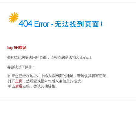
http404错误
没有找到您要访问的页面，请检查您是否输入正确url。
请尝试以下操作：
·如果您已经在地址栏中输入该网页的地址，请确认其拼写正确。
·打开
主页
，然后查找指向您感兴趣信息的链接。
·单击
后退
链接，尝试其他链接。