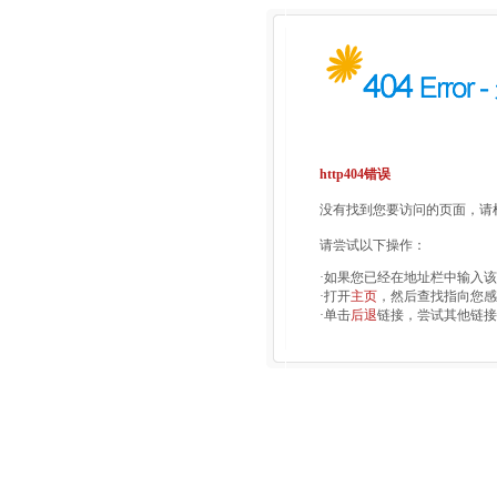
http404错误
没有找到您要访问的页面，请检
请尝试以下操作：
·如果您已经在地址栏中输入
·打开
主页
，然后查找指向您感
·单击
后退
链接，尝试其他链接