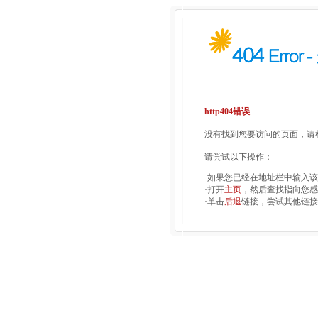
http404错误
没有找到您要访问的页面，请检
请尝试以下操作：
·如果您已经在地址栏中输入
·打开
主页
，然后查找指向您感
·单击
后退
链接，尝试其他链接