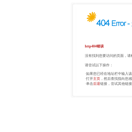
http404错误
没有找到您要访问的页面，请检
请尝试以下操作：
·如果您已经在地址栏中输入
·打开
主页
，然后查找指向您感
·单击
后退
链接，尝试其他链接