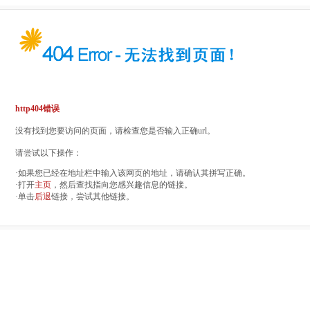
http404错误
没有找到您要访问的页面，请检查您是否输入正确url。
请尝试以下操作：
·如果您已经在地址栏中输入该网页的地址，请确认其拼写正确。
·打开
主页
，然后查找指向您感兴趣信息的链接。
·单击
后退
链接，尝试其他链接。