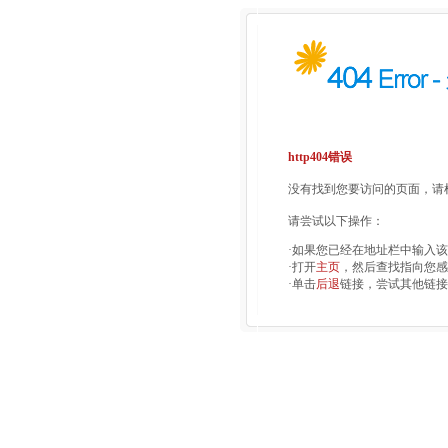
http404错误
没有找到您要访问的页面，请检
请尝试以下操作：
·如果您已经在地址栏中输入
·打开
主页
，然后查找指向您感
·单击
后退
链接，尝试其他链接