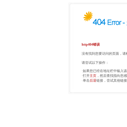
http404错误
没有找到您要访问的页面，请检
请尝试以下操作：
·如果您已经在地址栏中输入
·打开
主页
，然后查找指向您感
·单击
后退
链接，尝试其他链接