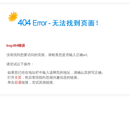
http404错误
没有找到您要访问的页面，请检查您是否输入正确url。
请尝试以下操作：
·如果您已经在地址栏中输入该网页的地址，请确认其拼写正确。
·打开
主页
，然后查找指向您感兴趣信息的链接。
·单击
后退
链接，尝试其他链接。