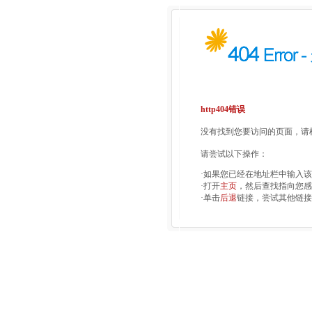
http404错误
没有找到您要访问的页面，请检
请尝试以下操作：
·如果您已经在地址栏中输入
·打开
主页
，然后查找指向您感
·单击
后退
链接，尝试其他链接