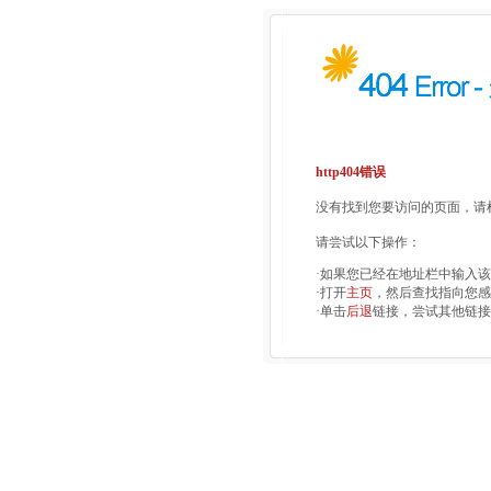
http404错误
没有找到您要访问的页面，请检
请尝试以下操作：
·如果您已经在地址栏中输入
·打开
主页
，然后查找指向您感
·单击
后退
链接，尝试其他链接