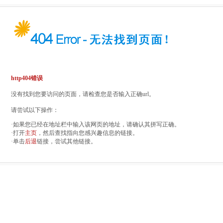
http404错误
没有找到您要访问的页面，请检查您是否输入正确url。
请尝试以下操作：
·如果您已经在地址栏中输入该网页的地址，请确认其拼写正确。
·打开
主页
，然后查找指向您感兴趣信息的链接。
·单击
后退
链接，尝试其他链接。