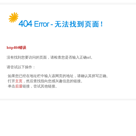
http404错误
没有找到您要访问的页面，请检查您是否输入正确url。
请尝试以下操作：
·如果您已经在地址栏中输入该网页的地址，请确认其拼写正确。
·打开
主页
，然后查找指向您感兴趣信息的链接。
·单击
后退
链接，尝试其他链接。