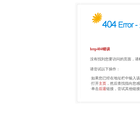
http404错误
没有找到您要访问的页面，请检
请尝试以下操作：
·如果您已经在地址栏中输入
·打开
主页
，然后查找指向您感
·单击
后退
链接，尝试其他链接