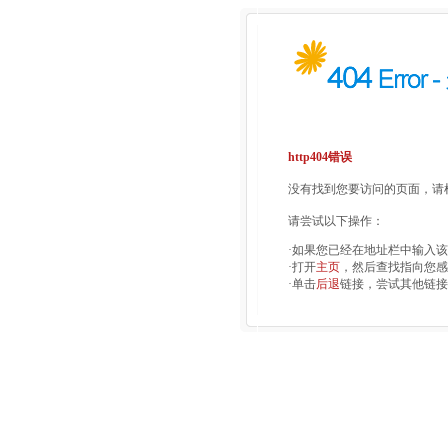
http404错误
没有找到您要访问的页面，请检
请尝试以下操作：
·如果您已经在地址栏中输入
·打开
主页
，然后查找指向您感
·单击
后退
链接，尝试其他链接