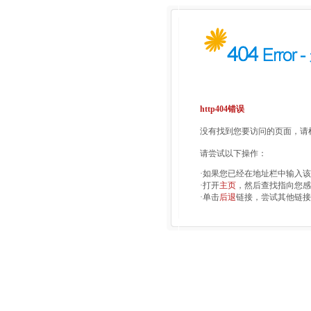
http404错误
没有找到您要访问的页面，请检
请尝试以下操作：
·如果您已经在地址栏中输入
·打开
主页
，然后查找指向您感
·单击
后退
链接，尝试其他链接