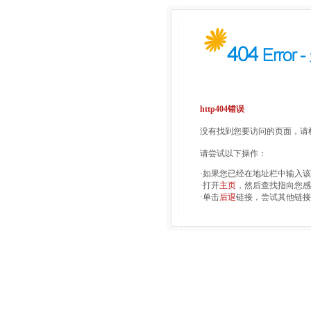
http404错误
没有找到您要访问的页面，请检
请尝试以下操作：
·如果您已经在地址栏中输入
·打开
主页
，然后查找指向您感
·单击
后退
链接，尝试其他链接