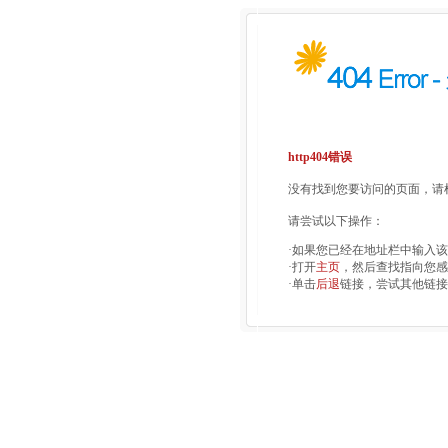
http404错误
没有找到您要访问的页面，请检
请尝试以下操作：
·如果您已经在地址栏中输入
·打开
主页
，然后查找指向您感
·单击
后退
链接，尝试其他链接