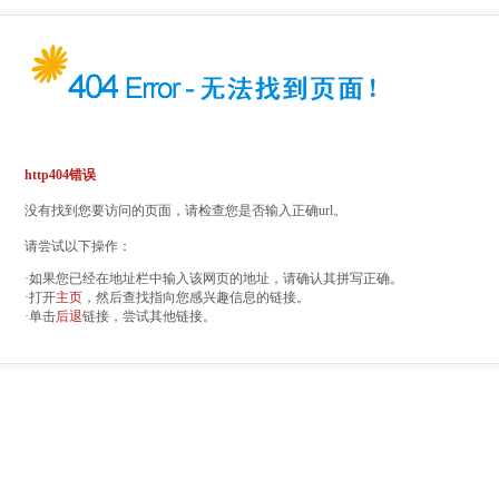
http404错误
没有找到您要访问的页面，请检查您是否输入正确url。
请尝试以下操作：
·如果您已经在地址栏中输入该网页的地址，请确认其拼写正确。
·打开
主页
，然后查找指向您感兴趣信息的链接。
·单击
后退
链接，尝试其他链接。