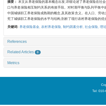
摘要：
本文从养老保险的基本概念出发,详细论述了养老保险在社
口与养老保险相互制约关系的有效手段。对时期平衡与队列平衡中的再
中国城镇职工养老保险成熟期的概念,及其政策含义。在人口、劳动
究了城镇职工养老保险的水平与结构,剖析了现行农村养老保险的优
关键词:
养老保险基金,
农村养老保险,
制约因素分析,
社会保险,
理论
References
Related Articles
0
Metrics
Cop
Tel: 010