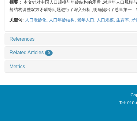
摘要：
本文针对中国人口规模与年龄结构的矛盾 ,对老年人口规模与
龄结构调整双方矛盾等问题进行了深入分析 ,明确提出了总量第一
关键词:
人口老龄化,
人口年龄结构,
老年人口,
人口规模,
生育率,
矛
References
Related Articles
0
Metrics
Cop
Tel: 010