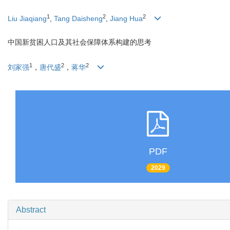
1
2
2
Liu Jiaqiang
,
Tang Daisheng
,
Jiang Hua
中国新贫困人口及其社会保障体系构建的思考
1
2
2
刘家强
，
唐代盛
，
蒋华
PDF
2029
Abstract