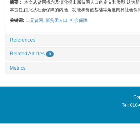
摘要：
本文从贫困概念及演化提出新贫困人口的定义和类型,认为
本责任,由此从社会保障的内涵、功能和价值基础等角度阐释社会保
关键词:
二元贫困,
新贫困人口,
社会保障
References
Related Articles
0
Metrics
Cop
Tel: 010