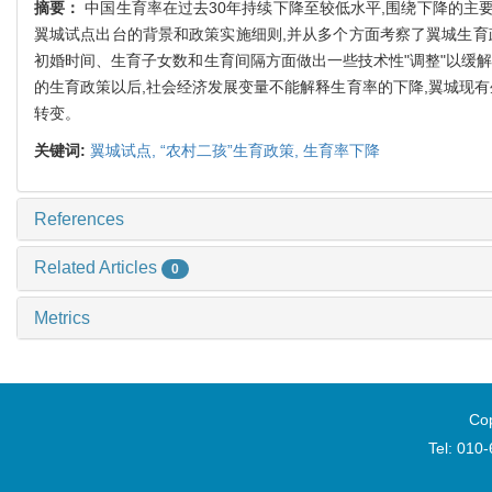
摘要：
中国生育率在过去30年持续下降至较低水平,围绕下降的主
翼城试点出台的背景和政策实施细则,并从多个方面考察了翼城生育
初婚时间、生育子女数和生育间隔方面做出一些技术性"调整"以缓
的生育政策以后,社会经济发展变量不能解释生育率的下降,翼城现
转变。
关键词:
翼城试点,
“农村二孩”生育政策,
生育率下降
References
Related Articles
0
Metrics
Cop
Tel: 010