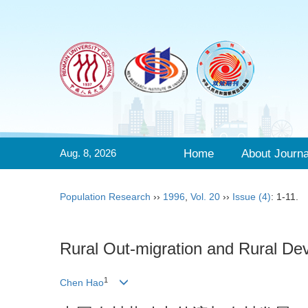
Aug. 8, 2026
Home
About Journa
Population Research
››
1996
,
Vol. 20
››
Issue (4)
: 1-11.
Rural Out-migration and Rural De
1
Chen Hao