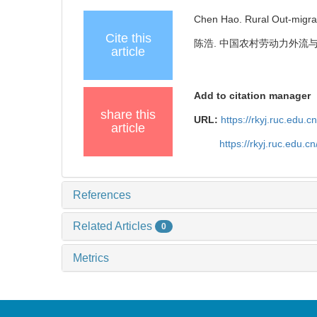
Chen Hao. Rural Out-migrat
Cite this
陈浩. 中国农村劳动力外流与农村发展
article
Add to citation manager
share this
URL:
https://rkyj.ruc.edu.
article
https://rkyj.ruc.edu.
References
Related Articles
0
Metrics