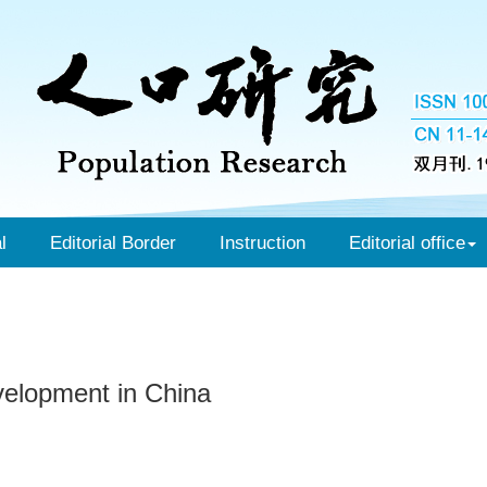
l
Editorial Border
Instruction
Editorial office
velopment in China