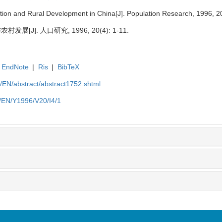
ion and Rural Development in China[J]. Population Research, 1996, 20
[J]. 人口研究, 1996, 20(4): 1-11.
EndNote
|
Ris
|
BibTeX
cn/EN/abstract/abstract1752.shtml
cn/EN/Y1996/V20/I4/1