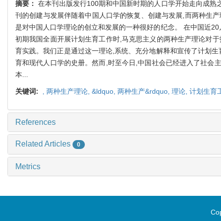
摘要：
在本刊出版发行100期和中国新时期的人口学开始走向成熟
刊的创建与发展伴随着中国人口学的恢复、创建与发展,而两种生产
是对中国人口学理论的创立和发展的一种很好的纪念。 在中国近20
初期我国全面开展计划生育工作时,马克思主义的两种生产理论对于
育实践。我们正是通过这一理论,系统、充分地解释和宣传了计划生
育和现代人口学的史册。然而,时至今日,中国社会已经进入了社会
本...
关键词:
,
两种生产理论,
&ldquo,
两种生产&rdquo,
理论,
计划生育
References
Related Articles
0
Metrics
Cop