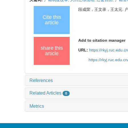
段成荣，王文录，王太元. 户籍制度5
Cite this
article
Add to citation manager
share this
URL:
https://rkyj.ruc.edu.
article
https://rkyj.ruc.edu.
References
Related Articles
0
Metrics