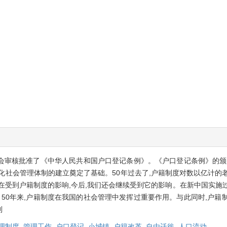
委员会审核批准了《中华人民共和国户口登记条例》。《户口登记条例》的颁
化社会管理体制的建立奠定了基础。50年过去了,户籍制度对数以亿计的
在受到户籍制度的影响,今后,我们还会继续受到它的影响。在新中国实施
。50年来,户籍制度在我国的社会管理中发挥过重要作用。与此同时,户籍
制
理制度,
管理工作,
户口登记,
小城镇,
户籍改革,
自由迁徙,
人口流动