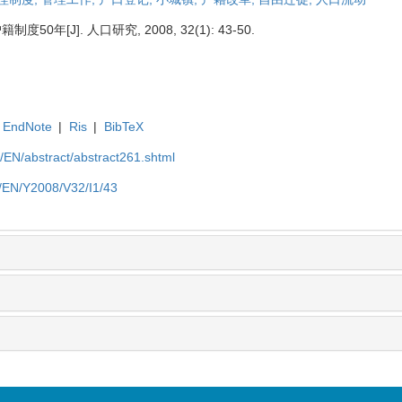
0年[J]. 人口研究, 2008, 32(1): 43-50.
EndNote
|
Ris
|
BibTeX
cn/EN/abstract/abstract261.shtml
cn/EN/Y2008/V32/I1/43