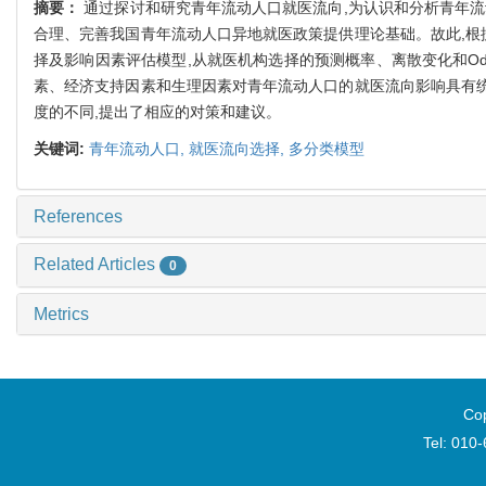
摘要：
通过探讨和研究青年流动人口就医流向,为认识和分析青年
合理、完善我国青年流动人口异地就医政策提供理论基础。故此,根
择及影响因素评估模型,从就医机构选择的预测概率、离散变化和Odd
素、经济支持因素和生理因素对青年流动人口的就医流向影响具有统
度的不同,提出了相应的对策和建议。
关键词:
青年流动人口,
就医流向选择,
多分类模型
References
Related Articles
0
Metrics
Cop
Tel: 010