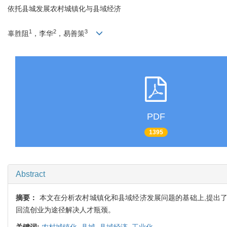
依托县城发展农村城镇化与县域经济
1
2
3
辜胜阻
，李华
，易善策
PDF
1395
Abstract
摘要：
本文在分析农村城镇化和县域经济发展问题的基础上,提出了
回流创业为途径解决人才瓶颈。
关键词:
农村城镇化,
县城,
县域经济,
工业化