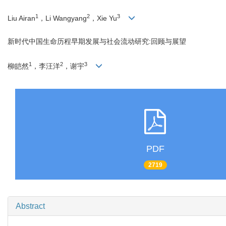
1
2
3
Liu Airan
，Li Wangyang
，Xie Yu
新时代中国生命历程早期发展与社会流动研究:回顾与展望
1
2
3
柳皑然
，李汪洋
，谢宇
PDF
2719
Abstract