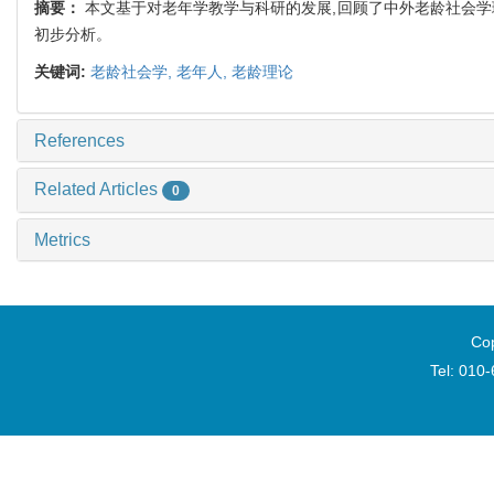
摘要：
本文基于对老年学教学与科研的发展,回顾了中外老龄社会学
初步分析。
关键词:
老龄社会学,
老年人,
老龄理论
References
Related Articles
0
Metrics
Cop
Tel: 010