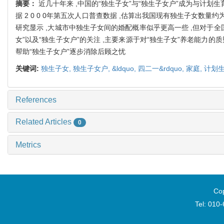
摘要：
近几十年来 ,中国的“独生子女”与“独生子女户”成为与
据 2 0 0 0年第五次人口普查数据 ,估算出我国现有独生子女数量
研究显示 ,大城市中独生子女间的婚配概率似乎更高一些 ,但对于
女”以及“独生子女户”的关注 ,主要来源于对“独生子女”养老能力
帮助“独生子女户”逐步消除后顾之忧
关键词:
独生子女,
独生子女户,
&ldquo,
四二一&rdquo,
家庭,
计划生
References
Related Articles
0
Metrics
Cop
Tel: 010