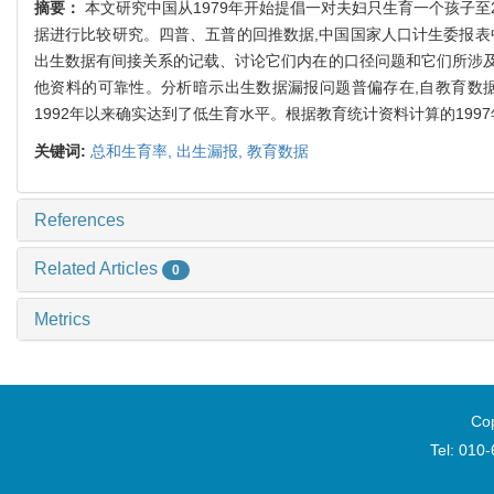
摘要：
本文研究中国从1979年开始提倡一对夫妇只生育一个孩子至2
据进行比较研究。四普、五普的回推数据,中国国家人口计生委报表
出生数据有间接关系的记载、讨论它们内在的口径问题和它们所涉及到
他资料的可靠性。分析暗示出生数据漏报问题普偏存在,自教育数据
1992年以来确实达到了低生育水平。根据教育统计资料计算的1997
关键词:
总和生育率,
出生漏报,
教育数据
References
Related Articles
0
Metrics
Cop
Tel: 010