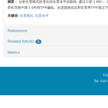
摘要：
分析生育模式的变化对生育水平的影响 ,通过计算 1 991～
变化导致中国 1 0年间TFR偏低。去进度效应总和生育率TFR’较
关键词:
生育模式,
生育水平
References
Related Articles
0
Metrics
Cop
Tel: 010